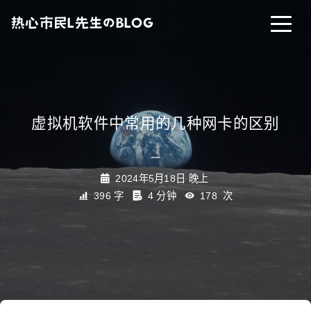
热心市民L先生のBLOG
首页
归档
标签
虚拟机软件中常用的几种网卡的区别
关于
_
2024年5月18日 晚上
ABOUT
LOGS
友链
396 字
4 分钟
178
次
其他
HOME
Forgejo
Memos